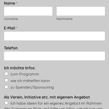
Name
*
t
e
g
Vorname
Nachname
o
E-Mail
*
r
i
z
Telefon
e
d
Ich möchte Infos:
zum Programm
wie ich mithelfen kann
zu Spenden/Sponsoring
Als Verein, Initiative etc. mit eigenem Angebot
Ich habe Ideen für ein eigenes Angebot im Rahmen
des Summer im Park und bitte um Infos, wie ich/wir uns