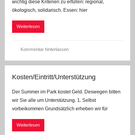
wichtig diese Kriterien zu erfüllen: regional,
ökologisch, solidarisch. Essen: hier
Weiterlesen
Kommentar hinterlassen
U
n
c
Kosten/Eintritt/Unterstützung
a
t
Der Summer im Park kostet Geld. Deswegen bitten
e
wir Sie alle um Unterstützung. 1. Selbst
g
vorbeikommen Grundsätzlich erheben wir für
o
r
Weiterlesen
i