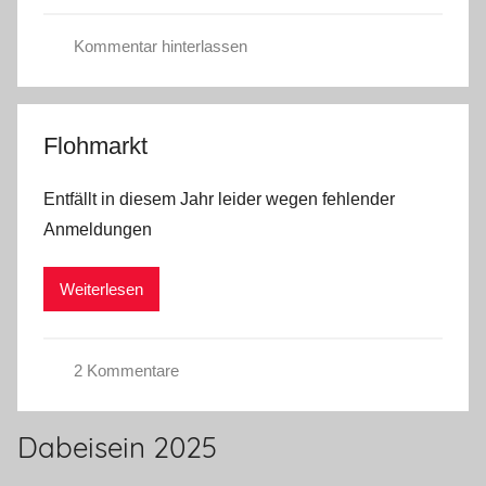
z
e
Kommentar hinterlassen
d
U
n
c
Flohmarkt
a
t
Entfällt in diesem Jahr leider wegen fehlender
e
Anmeldungen
g
o
Weiterlesen
r
i
z
2 Kommentare
e
U
d
n
Dabeisein 2025
c
a